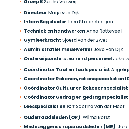
Groep 8
Sacha Verweij
Directeur
Marja van Dijk
Intern Begeleider
Lena Stroombergen
Techniek en handwerken
Anna Rotteveel
Gymleerkracht
Sjoerd van der Zwet
Administratief medewerker
Joke van Dijk
Onderwijsondersteunend personeel
Joke va
Coördinator Taal en taalspecialist
Angeliqu
Coördinator Rekenen, rekenspecialist en I
Coördinator Cultuur en Rekenenspecialist
Coördinator Gedrag en gedragsspecialist
Leesspecialist en ICT
Sabrina van der Meer
Ouderraadsleden (OR)
Wilma Borst
Medezeggenschapsraadsleden (MR)
Jolan