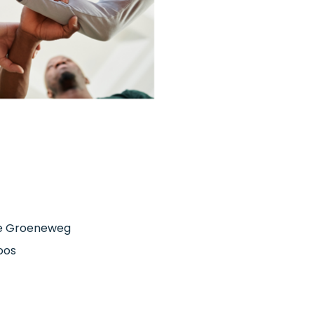
ne Groeneweg
oos