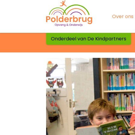
Home
Over ons
Kernwa
Onderdeel van De Kindpartners
Organisa
Kwaliteit
Polderb
Polderbr
Over ons