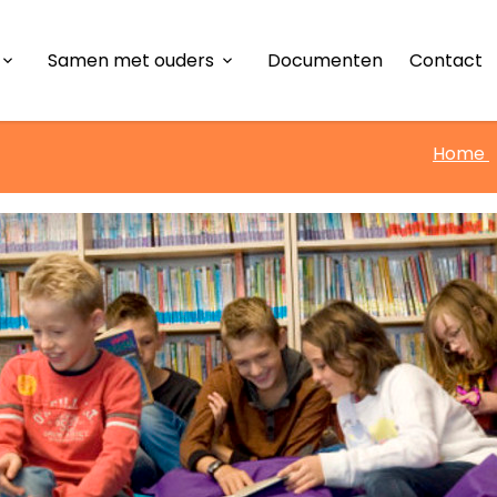
Samen met ouders
Documenten
Contact
arden
Oudercommissie en
Medezeggenschapsraad
Home
tie
Klachtenprocedure
Samen met ouders
rug Opvang
ug Onderwijs